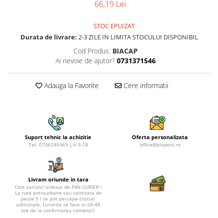
66,19 Lei
STOC EPUIZAT
Durata de livrare:
2-3 ZILE IN LIMITA STOCULUI DISPONIBIL
Cod Produs:
BIACAP
Ai nevoie de ajutor?
0731371546
Adauga la Favorite
Cere informatii
Suport tehnic la achizitie
Oferta personalizata
Tel. 0736286969 L-V 9-18
office@biopest.ro
Livram oriunde in tara
Cost variabil indexat de FAN CURIER !
La rute extraurbane sau cantitate de
peste 5 l se pot percepe costuri
aditionale. Livrarea se face in 24-48
ore de la confirmarea comenzii!