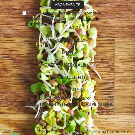
Vreau sa primesc newsletter cu promotiile
magazinului. Afla mai multe in
Politica de
Confidentialitate
MAGAZINUL MEU
CLIENTI
DATE COMERCIALE
SUPORT CLIENTI
0731371546
office@biopest.ro
SOCIAL
URMARESTE-NE IN SOCIAL MEDIA
©Copyright S.C BIOPEST ECO INVEST SRL 2026
Platforma E-commerce