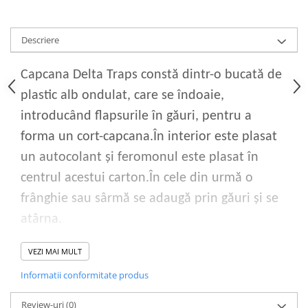
Descriere
Capcana Delta Traps constă dintr-o bucată de
plastic alb ondulat, care se îndoaie,
introducând flapsurile în găuri, pentru a
forma un cort-capcana.În interior este plasat
un autocolant și feromonul este plasat în
centrul acestui carton.În cele din urmă o
frânghie sau sârmă se adaugă prin găuri și se
atârna.
Capcana rezistă la căldură și ploaie și poate
VEZI MAI MULT
dura aproximativ două campanii
Informatii conformitate produs
Densitatea capcanelor pentru monitorizarea
Review-uri
(0)