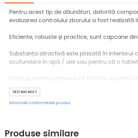
Pentru acest tip de dăunători, datorită compor
evaluarea controlului zborului a fost realizată
Eficiente, robuste și practice, sunt capcane din 
Substanța atractivă este plasată în interiorul c
scufundare în apă / ulei sau pentru că o table
Foliile gumate galbene sunt folosite și pentru D
VEZI MAI MULT
Substanța atrăgătoare
Informatii conformitate produs
Substanțele chimice atractive, ambalate într-o
zile.
Produse similare