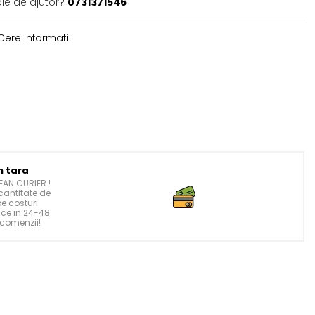
oie de ajutor?
0731371546
ere informatii
n tara
FAN CURIER !
cantitate de
pe costuri
ace in 24-48
 comenzii!