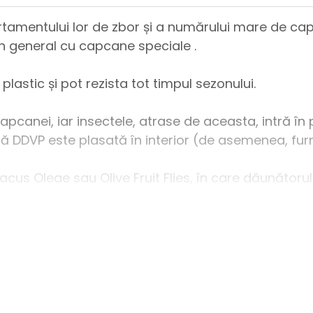
tamentului lor de zbor și a numărului mare de captu
 în general cu capcane speciale .
plastic și pot rezista tot timpul sezonului.
apcanei, iar insectele, atrase de aceasta, intră în
tă DDVP este plasată în interior (de asemenea, furn
acus Oleae sau Olive Fruit Flies, în care dăunătorul
 cutie din poliuretan sau într-un cilindru de bumb