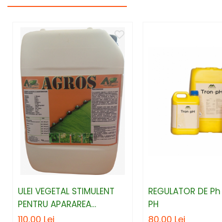
ULEI VEGETAL STIMULENT
REGULATOR DE Ph
PENTRU APARAREA
PH
PLANTELOR AGROS 1 L
110,00 Lei
80,00 Lei