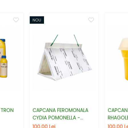
NOU
 TRON
CAPCANA FEROMONALA
CAPCAN
CYDIA POMONELLA -
RHAGOLE
VIERMELE MERELOR
MUSCA C
100,00 Lei
100,00 L