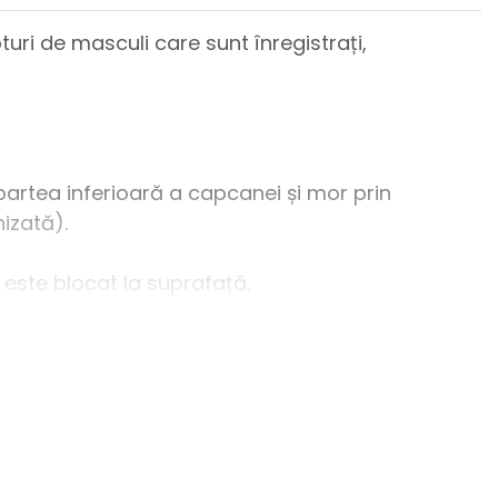
ri de masculi care sunt înregistrați,
 partea inferioară a capcanei și mor prin
izată).
 este blocat la suprafață.
ac, sunt eliberate constant în decurs de 60 de