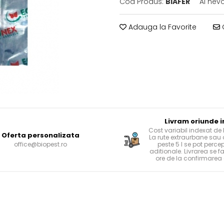
Cod Produs:
BIAFER
Ai nev
Adauga la Favorite
C
Livram oriunde i
Cost variabil indexat de 
Oferta personalizata
La rute extraurbane sau 
office@biopest.ro
peste 5 l se pot perce
aditionale. Livrarea se f
ore de la confirmarea