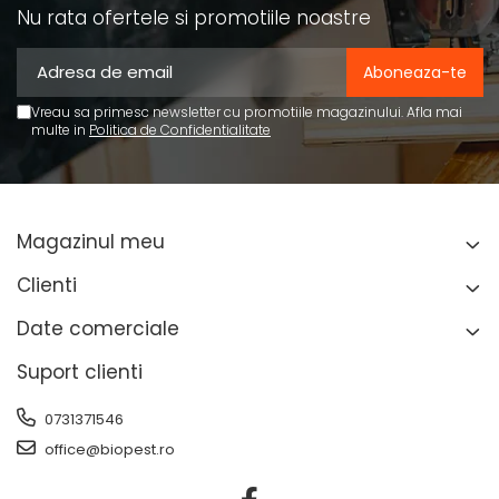
Nu rata ofertele si promotiile noastre
Vreau sa primesc newsletter cu promotiile magazinului. Afla mai
multe in
Politica de Confidentialitate
Magazinul meu
Clienti
Date comerciale
Suport clienti
0731371546
office@biopest.ro