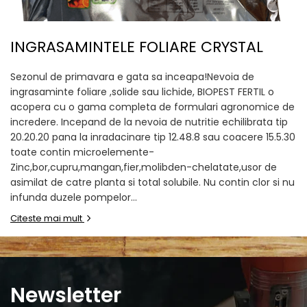
INGRASAMINTELE FOLIARE CRYSTAL
Sezonul de primavara e gata sa inceapa!Nevoia de
ingrasaminte foliare ,solide sau lichide, BIOPEST FERTIL o
acopera cu o gama completa de formulari agronomice de
incredere. Incepand de la nevoia de nutritie echilibrata tip
20.20.20 pana la inradacinare tip 12.48.8 sau coacere 15.5.30
toate contin microelemente-
Zinc,bor,cupru,mangan,fier,molibden-chelatate,usor de
asimilat de catre planta si total solubile. Nu contin clor si nu
infunda duzele pompelor...
Citeste mai mult
Newsletter