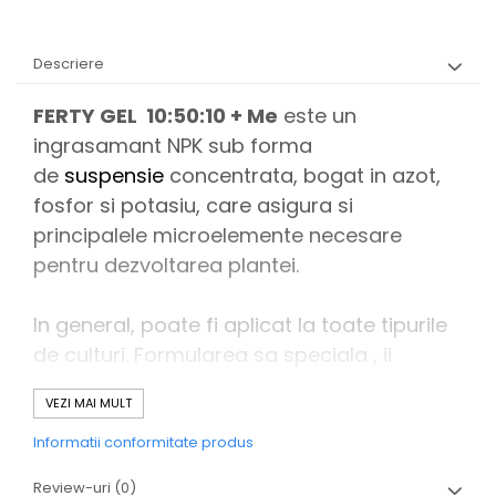
Descriere
FERTY GEL 10:50:10 + Me
este un
ingrasamant NPK sub forma
de
suspensie
concentrata, bogat in azot,
fosfor si potasiu, care asigura si
principalele microelemente necesare
pentru dezvoltarea plantei.
In general, poate fi aplicat la toate tipurile
de culturi. Formularea sa speciala , ii
confera proprietati speciale pentru
VEZI MAI MULT
imbunatatirea absorbtiei la nivelul plantei,
atat foliar cat si radicular, si accelereaza
Informatii conformitate produs
mult mai eficient distributia substantelor
Review-uri
(0)