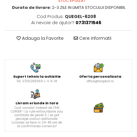
STOC EPUIZAT
Durata de livrare:
2-3 ZILE IN LIMITA STOCULUI DISPONIBIL
Cod Produs:
QUEGEL-6208
Ai nevoie de ajutor?
0731371546
Adauga la Favorite
Cere informatii
Suport tehnic la achizitie
Oferta personalizata
Tel. 0736286969 L-V 9-18
office@biopest.ro
Livram oriunde in tara
Cost variabil indexat de FAN
CURIER ! La rute extraurbane sau
cantitate de peste 5 l se pot
percepe costuri aditionale.
Livrarea se face in 24-48 ore de
la confirmarea comenzii!